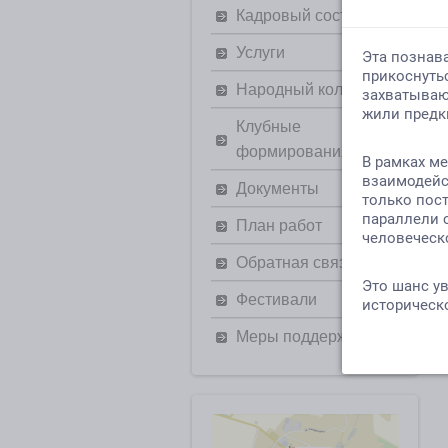
Кадровый состав
Услуги
Народный коллектив
Клубные
формирования
Документы
План работ
Обратная связь
П
Фестивали
Меры поддержки