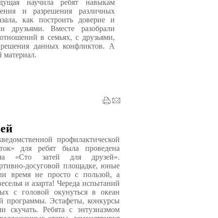
дущая научила ребят навыкам
щения и разрешения различных
азала, как построить доверие и
и друзьями. Вместе разобрали
тношений в семьях, с друзьями,
 решения данных конфликтов. А
 материал.
зей
ведомственной профилактической
ток» для ребят была проведена
мма «Сто затей для друзей».
ртивно-досуговой площадке, юные
ли время не просто с пользой, а
веселья и азарта! Череда испытаний
вых с головой окунуться в океан
ой программы. Эстафеты, конкурсы
ли скучать. Ребята с энтузиазмом