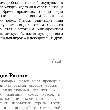
о», ребята с головой окунулись в
де каждый ход таил в себе и вызов, и
 Время пролетело, словно одно
было наполнено звоном бочонков и
ми ребят. Улыбки, озарявшие лица
 лучшим свидетельством хорошего
ир стал настоящим калейдоскопом
ых дискуссий, носил дух здорового
каждый игрок – и победитель, и друг.
дов России
 молодых людей была проведена
ничная одежда народов России».
о увлекательным путешествием в
ых традиций, ярких красок и
в, которые веками создавались в
ашей необъятной страны. Гости
иться с историей и символикой