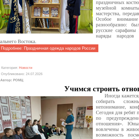
праздничных костю
музейной комнат
мастерства, переда
Особое внимание
разнообразию: бы
русские сарафаны
наряды народов 
альнего Востока.
Подробнее: Праздничная одежда народов России
Категория:
Новости
Опубликовано: 24.07.2026
Автор: РОМЦ
Учимся строить отн
Иногда кажется,
собирать слож
непонимание, кон
Сегодня для ребят 
по предупрежден
отношения». Юны
вовлечены в живое
возможность пос