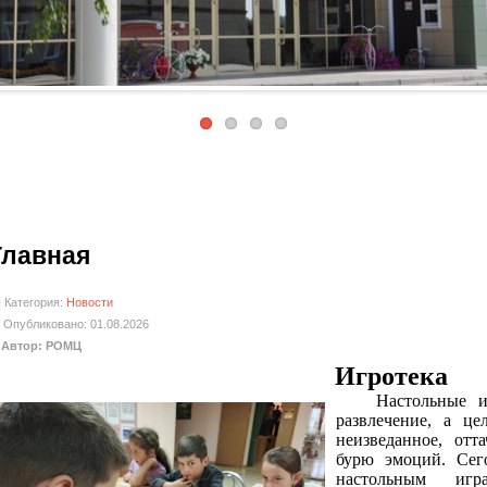
Главная
Категория:
Новости
Опубликовано: 01.08.2026
Автор: РОМЦ
Игротека
Настольные 
развлечение, а ц
неизведанное, от
бурю эмоций.
Сег
настольным игр