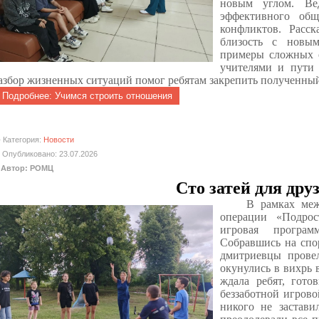
новым углом. Ве
эффективного об
конфликтов. Расск
близость с новым
примеры сложных о
учителями и пути
азбор жизненных ситуаций помог ребятам закрепить полученный
Подробнее: Учимся строить отношения
Категория:
Новости
Опубликовано: 23.07.2026
Автор: РОМЦ
Сто затей для дру
В рамках меж
операции «Подрос
игровая програ
Собравшись на спо
дмитриевцы прове
окунулись в вихрь 
ждала ребят, гото
беззаботной игров
никого не застави