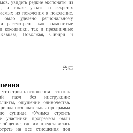
мов, увидеть редкие экспонаты из
ы, а также узнать о секретах
ваемых из поколения в поколение.
 было уделено региональному
ли рассмотрены как знаменитые
 и кокошники, так и праздничные
Кавказа, Поволжья, Сибири и
ошения
 что строить отношения – это как
ный пазл без инструкции:
фликты, ощущение одиночества.
прошла познавательная программа
ию суицида «Учимся строить
е участники программы были
 общение, где им представилась
мотреть на все отношения под