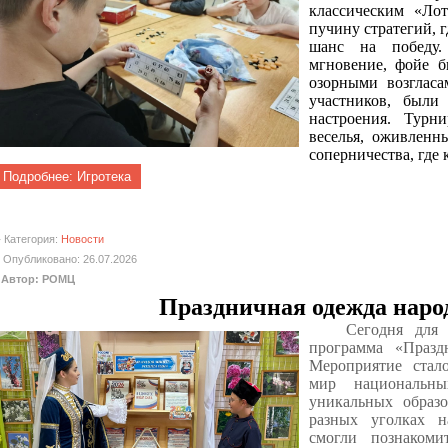
классическим «Лот
пучину стратегий, г
шанс на победу.
мгновение, фойе 
озорными возгласа
участников, были
настроения. Турн
веселья, оживленн
соперничества, где 
Подробнее: Игротека
Категория:
Новости
Опубликовано: 26.07.2026
Автор: РОМЦ
Праздничная одежда наро
Сегодня для
программа «Празд
Мероприятие стал
мир национальн
уникальных образо
разных уголках н
смогли познаком