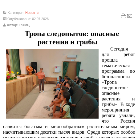
Категория:
Новости
Опубликовано: 02.07.2026
Автор: РОМЦ
Тропа следопытов: опасные
растения и грибы
Сегодня
для ребят
прошла
тематическая
программа по
безопасности
«Тропа
следопытов:
опасные
растения и
грибы». В ходе
мероприятия
ребята узнали,
что Россия
славится богатым и многообразным растительным миром,
насчитывающим десятки тысяч видов. Среди которых особое
место занимают ядовитые растения и грибы, представляющие