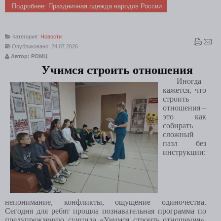
Подробнее: Праздничная одежда народов России
Категория:
Новости
Опубликовано: 24.07.2026
Автор: РОМЦ
Учимся строить отношения
Иногда
кажется, что
строить
отношения –
это как
собирать
сложный
пазл без
инструкции:
непонимание, конфликты, ощущение одиночества.
Сегодня для ребят прошла познавательная программа по
предупреждению суицида «Учимся строить отношения».