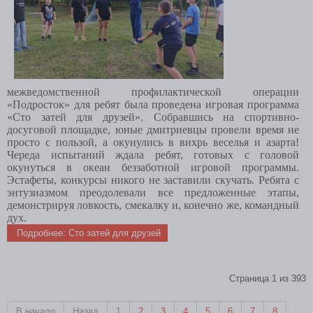
межведомственной профилактической операции
«Подросток» для ребят была проведена игровая программа
«Сто затей для друзей». Собравшись на спортивно-
досуговой площадке, юные дмитриевцы провели время не
просто с пользой, а окунулись в вихрь веселья и азарта!
Череда испытаний ждала ребят, готовых с головой
окунуться в океан беззаботной игровой программы.
Эстафеты, конкурсы никого не заставили скучать. Ребята с
энтузиазмом преодолевали все предложенные этапы,
демонстрируя ловкость, смекалку и, конечно же, командный
дух.
Подробнее: Сто затей для друзей
Страница 1 из 393
В начало
Назад
1
2
3
4
5
6
7
8