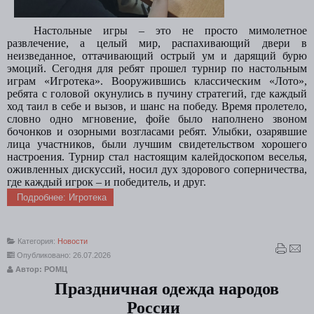
Настольные игры – это не просто мимолетное
развлечение, а целый мир, распахивающий двери в
неизведанное, оттачивающий острый ум и дарящий бурю
эмоций.
Сегодня для ребят прошел турнир по настольным
играм «Игротека». Вооружившись классическим «Лото»,
ребята с головой окунулись в пучину стратегий, где каждый
ход таил в себе и вызов, и шанс на победу. Время пролетело,
словно одно мгновение, фойе было наполнено звоном
бочонков и озорными возгласами ребят. Улыбки, озарявшие
лица участников, были лучшим свидетельством хорошего
настроения. Турнир стал настоящим калейдоскопом веселья,
оживленных дискуссий, носил дух здорового соперничества,
где каждый игрок – и победитель, и друг.
Подробнее: Игротека
Категория:
Новости
Опубликовано: 26.07.2026
Автор: РОМЦ
Праздничная одежда народов
России