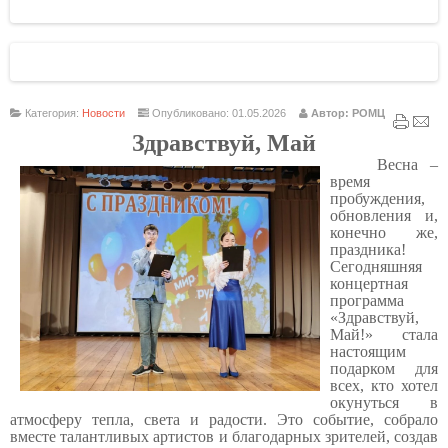
Категория:
Новости
Опубликовано: 01.05.2026
Автор: РОМЦ
Здравствуй, Май
Весна –
время
пробуждения,
обновления и,
конечно же,
праздника!
Сегодняшняя
концертная
программа
«Здравствуй,
Май!» стала
настоящим
подарком для
всех, кто хотел
окунуться в
атмосферу тепла, света и радости. Это событие, собрало
вместе талантливых артистов и благодарных зрителей, создав