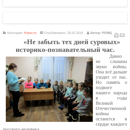
Категория:
Новости
Опубликовано: 26.02.2019
Автор: РОМЦ
«Не забыть тех дней суровых»
историко-познавательный час.
Давно
не слышны
звуки войны.
Она всё дальше
уходит от нас.
Но память о
подвиге
нашего народа
в годы
Великой
Отечественной
войны
останется в
сердце каждого
русского человека.