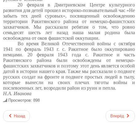
20 февраля в Дмитриевском Центре культурного
развития для детей прошел историко-познавательный час «Не
забыть тех дней суровых», посвященный освобождению
территории Ракитянского района от немецко-фашистских
захватчиков. Мы рассказали ребятам о том, что ровно
семьдесят шесть лет назад наша малая родина была
освобождена от оков фашистской оккупации.
Во время Великой Отечественной войны с октября
1941 по февраль 1943 г. с. Ракитное было оккупировано
немцами. 20 февраля 1943 года с. Ракитное и часть
Ракитянского района были освобождены от немецко-
фашистских захватчиков и
поэтому этот день является
особой
датой в истории нашего края
. Также мы рассказали о подвиге
русских солдат на фронте и подвиге простых людей в тылу,
которые вынесли на своих плечах тяготы войны и
послевоенных лет, возродили район из руин и пепла.
Н.А. Иванова
Просмотров: 898
Назад
Вперёд