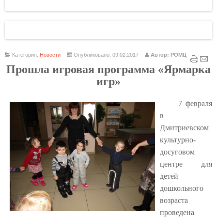
Категория:
Новости
Опубликовано: 09.02.2017
Автор: РОМЦ
Прошла игровая программа «Ярмарка
игр»
7 февраля
в
Дмитриевском
культурно-
досуговом
центре для
детей
дошкольного
возраста
проведена