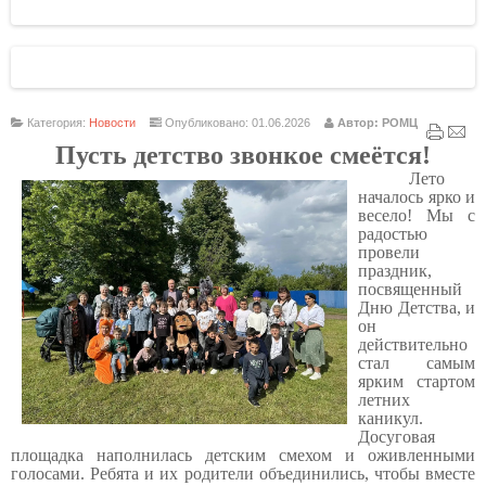
Категория:
Новости
Опубликовано: 01.06.2026
Автор: РОМЦ
Пусть детство звонкое смеётся!
Лето
началось ярко и
весело! Мы с
радостью
провели
праздник,
посвященный
Дню Детства, и
он
действительно
стал самым
ярким стартом
летних
каникул.
Досуговая
площадка наполнилась детским смехом и оживленными
голосами. Ребята и их родители объединились, чтобы вместе