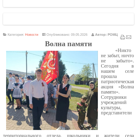
Категория:
Новости
Опубликовано: 09.05.2026
Автор: РОМЦ
Волна памяти
«Никто
не забыт, ничто
не забыто».
Сегодня в
нашем селе
прошла
патриотическая
акция «Волна
памяти».
Сотрудники
учреждений
культуры,
представители
территориального отдела, школьники и жители села