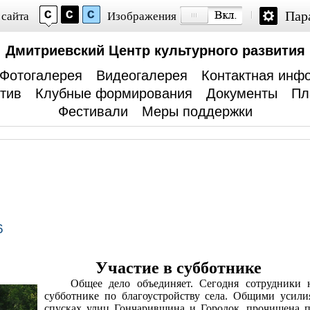
Пар
 сайта
Изображения
Дмитриевский Центр культурного развития
Фотогалерея
Видеогалерея
Контактная инф
тив
Клубные формирования
Документы
Пл
Фестивали
Меры поддержки
6
Участие в субботнике
Общее дело объединяет. Сегодня сотрудники 
субботнике по благоустройству села. Общими усил
спусках улиц Гончаривщина и Городок, прочищена пл