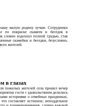
 нашу малую родину лучше. Сотрудники
ке по покраске скамеек и беседок в
к словно вздохнул полной грудью, став
нные скамейки и беседки, безусловно,
 всех жителей.
м в глазах
для пожилых жителей села прошел вечер
оприятии гости с удовольствием делились
ными историями о семейных праздниках,
 что составляет истинное, неподдельное
уюта и взаимопонимания, словно каждый