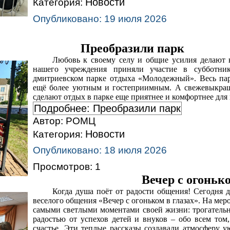
Новости
Категория:
Опубликовано: 19 июля 2026
Преобразили парк
Любовь к своему селу и общие усилия делают
нашего учреждения приняли участие в субботни
дмитриевском парке отдыха «Молодежный». Весь пар
ещё более уютным и гостеприимным. А свежевыкраше
сделают отдых в парке еще приятнее и комфортнее для
Подробнее: Преобразили парк
Автор:
РОМЦ
Новости
Категория:
Опубликовано: 18 июля 2026
Просмотров: 1
Вечер с огонько
Когда душа поёт от радости общения! Сегодня 
веселого общения «Вечер с огоньком в глазах». На мер
самыми светлыми моментами своей жизни: трогатель
радостью от успехов детей и внуков – обо всем том,
счастье. Эти теплые рассказы создавали атмосферу 