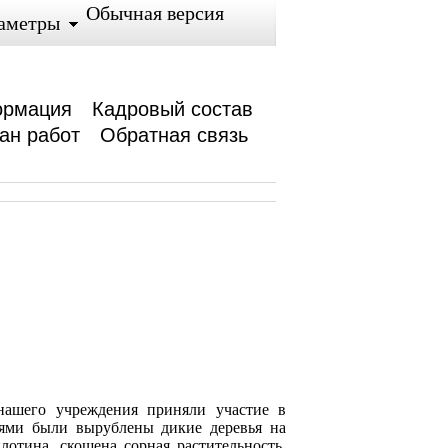
Обычная версия
аметры
ормация
Кадровый состав
ан работ
Обратная связь
нашего учреждения приняли участие в
иями были вырублены дикие деревья на
отина, скошена сорная растительность.