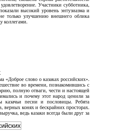
 удовлетворение. Участники субботника,
показали высокий уровень энтузиазма и
 не только улучшению внешнего облика
у коллегами.
х
а «Доброе слово о казаках российских».
ешествие во времени, познакомившись с
орию, полную отваги, чести и настоящей
нимались и почему этот народ ценили за
ы казачьи песни и пословицы. Ребята
, верных конях и бескрайних просторах.
ыручка, ведь казаки всегда были друг за
сийских