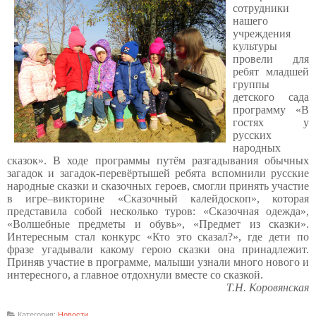
сотрудники
нашего
учреждения
культуры
провели для
ребят младшей
группы
детского сада
программу «В
гостях у
русских
народных
сказок». В ходе программы путём разгадывания обычных
загадок и загадок-перевёртышей ребята вспомнили русские
народные сказки и сказочных героев, смогли принять участие
в игре–викторине «Сказочный калейдоскоп», которая
представила собой несколько туров: «Сказочная одежда»,
«Волшебные предметы и обувь», «Предмет из сказки».
Интересным стал конкурс «Кто это сказал?», где дети по
фразе угадывали какому герою сказки она принадлежит.
Приняв участие в программе, малыши узнали много нового и
интересного, а главное отдохнули вместе со сказкой.
Т.Н. Коровянская
Категория:
Новости