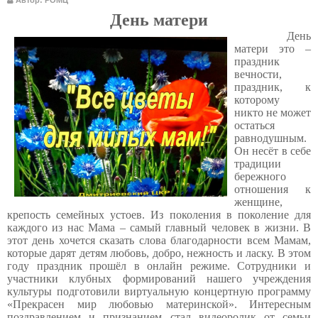
Автор: РОМЦ
День матери
День
матери это –
праздник
вечности,
праздник, к
которому
никто не может
остаться
равнодушным.
Он несёт в себе
традиции
бережного
отношения к
женщине,
крепость семейных устоев. Из поколения в поколение для
каждого из нас Мама – самый главный человек в жизни. В
этот день хочется сказать слова благодарности всем Мамам,
которые дарят детям любовь, добро, нежность и ласку. В этом
году праздник прошёл в онлайн режиме. Сотрудники и
участники клубных формирований нашего учреждения
культуры подготовили виртуальную концертную программу
«Прекрасен мир любовью материнской». Интересным
поздравлением и признанием стал видеоролик от семьи