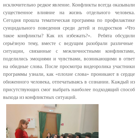
исключительно редкое явление. Конфликты всегда оказывали
существенное влиян
ие на жизнь отдельного человека.
Сегодня прошла тематическая программа
по профилактике
суицидального поведения среди детей и подростков
«Что
такое конфликты? Как их избежать?».
Ребята обсуд
или
серьёзную тему, вместе с ведущим раз
о
б
рали
различные
ситуации,
связанные с межличностными конфликтами,
подел
ились
эмоциями и чувствами, возникающими в ответ
на обидные слова.
После просмотра
видеоролика участники
программы узнали
, как «плохие слова» проникают в сердце
обиженного человека, отпечатываясь в сознании.
Каждый из
присутствующих смог
выбрать наиболее подходящий способ
выхода из конфликтных ситуаций.