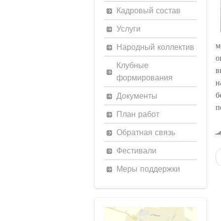
Кадровый состав
Услуги
м
Народный коллектив
о
Клубные
в
формирования
н
Документы
б
п
План работ
Обратная связь
Фестивали
Меры поддержки