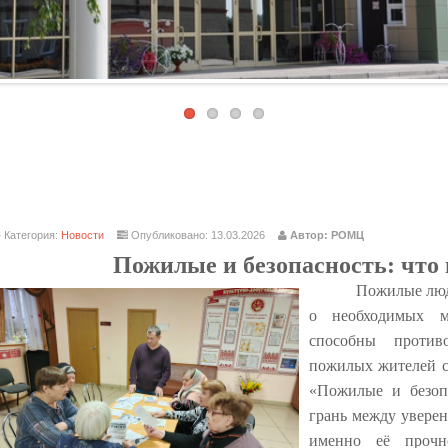
Категория:
Новости
Опубликовано: 13.03.2026
Автор: РОМЦ
Пожилые и безопасность: что
Пожилые люд
о необходимых м
способны против
пожилых жителей с
«Пожилые и безоп
грань между увере
именно её
проч