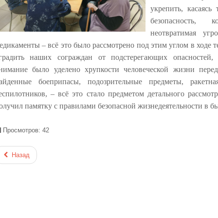
укрепить, касаясь
безопас
ность, к
неотвратимая угр
едикаменты – всё это было рассмотрено под этим углом в ходе
градить наших сограждан от подстерегающих опасностей
нимание было уделено хрупкости человеческой жизни пере
айденные боеприпасы, подозрительные предметы, ракет
на
еспилотников, – всё это стало предметом детального рассмот
олучил
памятку с правилами безопас
ной жизнедеятельности в б
Просмотров: 42
Назад