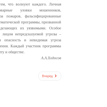
 тем, что волнуют каждого. Личная
оварные уловки мошенников,
оза пожаров, фальсифицированные
 тематической программы, призванной
, делающих их уязвимыми.
Особое
д лицом непредсказуемой угрозы –
я опасность
и невидимая угроза
рения.
Каждый участник
программы
ыту и
обществе.
А.А.Ходосов
Вперёд