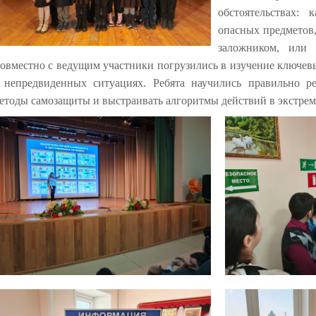
обстоятельствах:
опасных предметов
заложником
, или 
овместно с ведущим участники погруз
ились
в изучение ключев
 непредвиденных ситуациях.
Ребята науч
ились
правильно реа
етоды самозащиты и выстраивать алгоритмы действий в
экстре