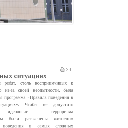
ьных ситуациях
я ребят
, столь восприимчивых к
 из-за своей неопытности, была
ая программа «Правила поведения в
итуациях».
Чтобы не допустить
 идеологии терроризма
тним
б
ыли разъяснены жизненно
 поведения в самых сложных