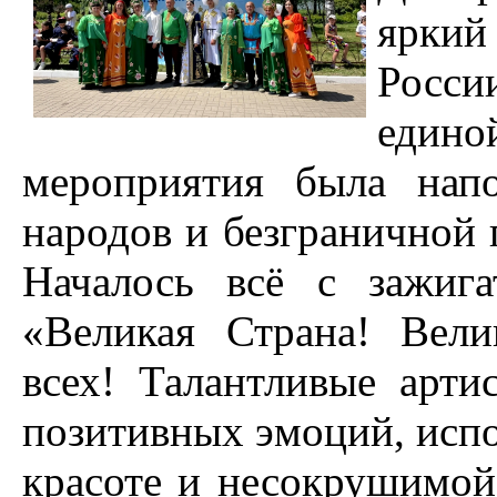
яркий
России
един
мероприятия была нап
народов и безграничной 
Началось всё с зажиг
«Великая Страна! Вели
всех! Талантливые арт
позитивных эмоций, испо
красоте и несокрушимой