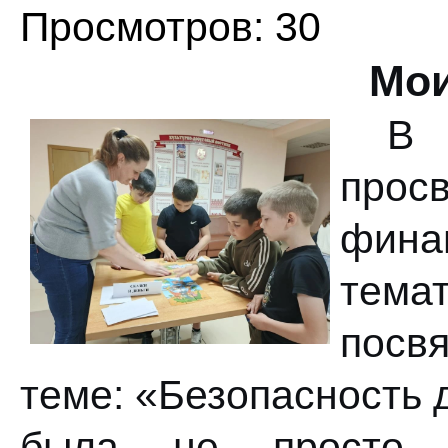
Просмотров: 30
Мо
В 
прос
фина
тем
посв
теме: «Безопасность 
была не просто 