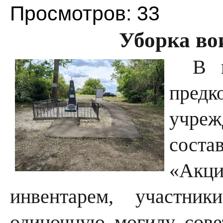
Просмотров: 33
Уборка во
В 
пред
учре
сост
«Акц
инвентарем, участни
одиночную могилу сове