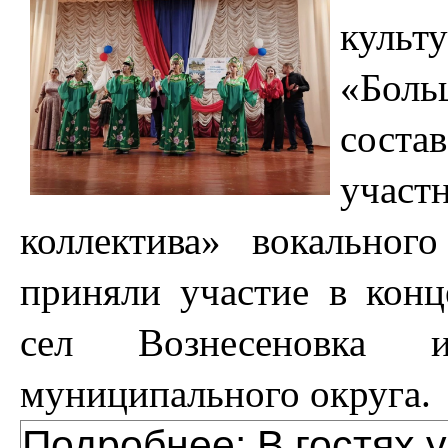
куль
«Боль
сост
участ
коллектива» вокальног
приняли участие в кон
сел Вознесеновка 
муниципального округа.
Подробнее: В гостях 