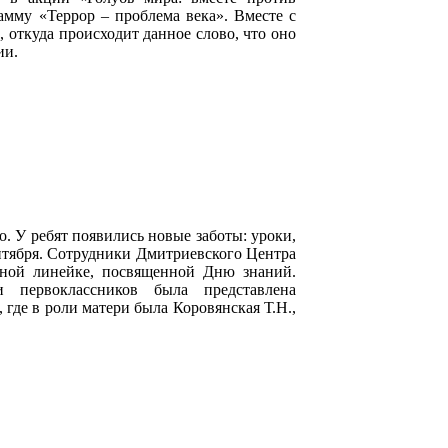
мму «Террор – проблема века». Вместе с
, откуда происходит данное слово, что оно
ии.
о. У ребят появились новые заботы: уроки,
нтября. Сотрудники Дмитриевского Центра
нной линейке, посвященной Дню знаний.
 первоклассников была представлена
 где в роли матери была Коровянская Т.Н.,