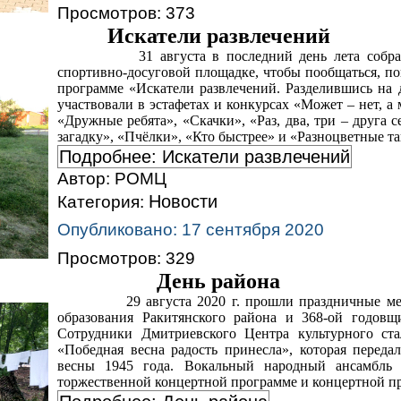
Просмотров: 373
Искатели развлечений
31 августа в последний день лета собр
спортивно-досуговой площадке, чтобы пообщаться, по
программе «Искатели развлечений. Разделившись на
участвовали в эстафетах и конкурсах «Может – нет, 
«Дружные ребята», «Скачки», «Раз, два, три – друга 
загадку», «Пчёлки», «Кто быстрее» и «Разноцветные т
Подробнее: Искатели развлечений
Автор:
РОМЦ
Новости
Категория:
Опубликовано: 17 сентября 2020
Просмотров: 329
День района
29 августа 2020 г. прошли праздничные м
образования Ракитянского района и 368-ой годовщ
Сотрудники Дмитриевского Центра культурного ст
«Победная весна радость принесла», которая перед
весны 1945 года. Вокальный народный ансамбль 
торжественной концертной программе и концертной п