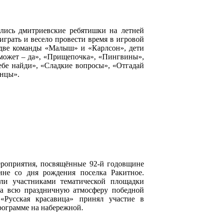
ались дмитриевские ребятишки на летней
играть и весело провести время в игровой
 две команды «Малыш» и «Карлсон», дети
а может – да», «Прищепочка», «Пингвины»,
себе найди», «Сладкие вопросы», «Отгадай
анцы».
ероприятия, посвящённые 92-й годовщине
ине со дня рождения поселка Ракитное.
али участниками тематической площадки
ала всю праздничную атмосферу победной
«Русская красавица» принял участие в
рограмме на набережной.