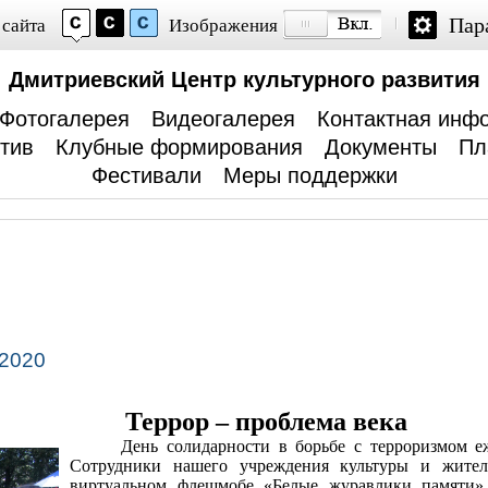
Пар
 сайта
Изображения
Дмитриевский Центр культурного развития
Фотогалерея
Видеогалерея
Контактная инф
тив
Клубные формирования
Документы
Пл
Фестивали
Меры поддержки
 2020
Террор – проблема века
День солидарности в борьбе с терроризмом еж
Сотрудники нашего учреждения культуры и жител
виртуальном флешмобе «Белые журавлики памяти»,