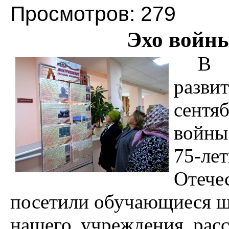
Просмотров: 279
Эхо войны
В 
разви
сентя
войны
75-
Отеч
посетили обучающиеся ш
нашего учреждения расс