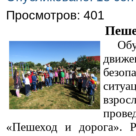
Просмотров: 401
Пеше
Обу
движ
безоп
ситуа
взрос
прове
«Пешеход и дорога». Р