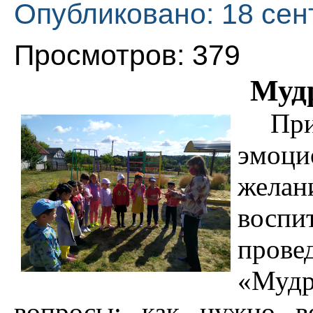
Опубликовано: 18 сен
Просмотров: 379
Муд
При
эмоци
желан
воспи
прове
«Мудр
вопросы: как нужно в