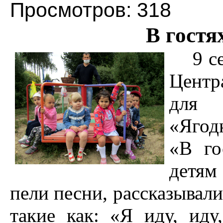
Просмотров: 318
В гостя
9 с
Центр
для 
«Ягод
«В го
детям
пели песни, рассказывал
такие как: «Я иду, иду