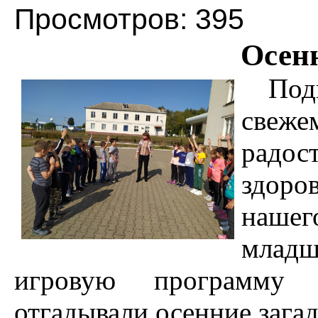
Просмотров: 395
Осен
Под
свежем
радос
здоро
наше
младш
игровую программу 
отгадывали осенние загад