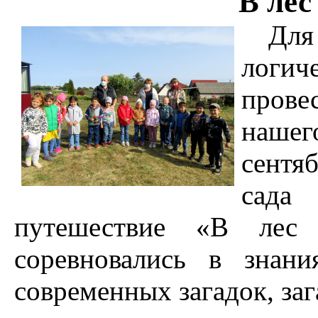
В лес
Для 
логи
пров
наше
сентя
сада
путешествие «В лес 
соревновались в знани
современных загадок, заг