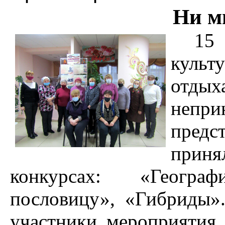
Ни м
15
культ
отдых
неп
предс
приня
конкурсах: «Геогра
пословицу», «Гибриды».
участники мероприятия 