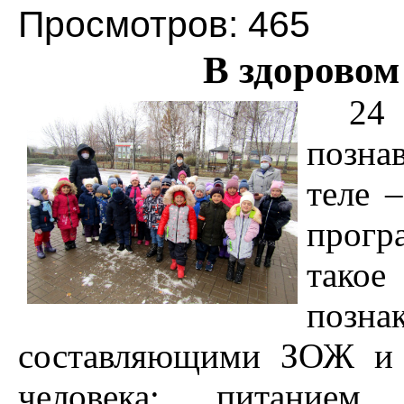
Просмотров: 465
В здоровом
24
позна
теле 
прогр
тако
поз
составляющими ЗОЖ и 
человека: питанием