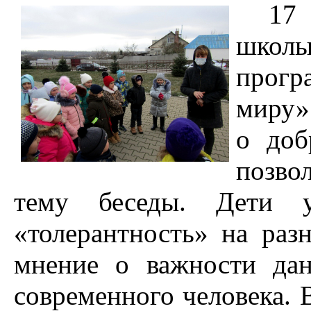
17
школы
прогр
миру»
о доб
позво
тему беседы. Дети у
«толерантность» на раз
мнение о важности да
современного человека. 