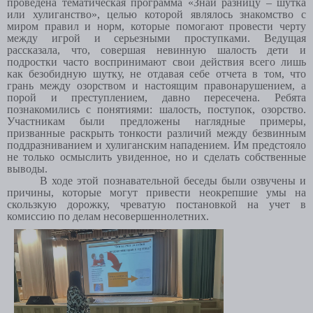
проведена тематическая программа «Знай разницу – шутка
или хулиганство», целью которой являлось знакомство с
миром правил и норм, которые помогают провести черту
между игрой и серьезными проступками. Ведущая
рассказала, что, совершая невинную шалость дети и
подростки часто воспринимают свои действия всего лишь
как безобидную шутку, не отдавая себе отчета в том, что
грань между озорством и настоящим правонарушением, а
порой и преступлением, давно пересечена. Ребята
познакомились с понятиями: шалость, поступок, озорство.
Участникам были предложены наглядные примеры,
призванные раскрыть тонкости различий между безвинным
поддразниванием и хулиганским нападением. Им предстояло
не только осмыслить увиденное, но и сделать собственные
выводы.
В ходе этой познавательной беседы были озвучены и
причины, которые могут привести неокрепшие умы на
скользкую дорожку, чреватую постановкой на учет в
комиссию по делам несовершеннолетних.