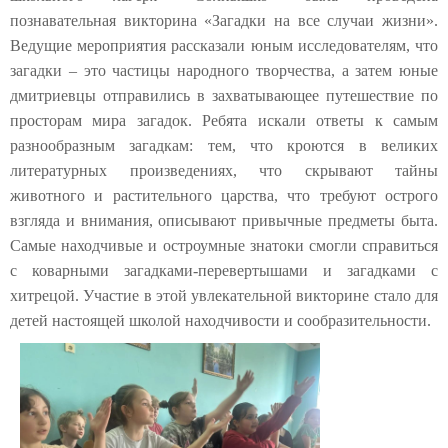
познавательная
викторина
«Загадки на все случаи жизни».
Ведущие мероприятия расска
зали
юным исследователям, что
загадки – это
частицы народного творчества, а затем юные
дмитриевцы отправ
ились
в захватывающее путешествие по
просторам мира загадок.
Ребята искали ответы
к
самым
разнообразным загадкам: тем, что кроются в великих
литературных произведениях, что скрывают тайны
животного и растительного царства, что требуют острого
взгляда и внимания, описывают привычные предметы быта.
Самые находчивые и остроумные знатоки смог
ли
справиться
с коварными загадками-перевертышами и загадками с
хитрецой.
Участие в этой увлекательной викторине ста
ло
для
детей настоящей школой н
аходчивости и сообразительности.