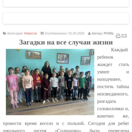
Категория:
Новости
Опубликовано: 01.04.2026
Автор: РОМЦ
Загадки на все случаи жизни
Каждый
ребенок
жаждет стать
умнее и
находчивее,
постичь тайны
неизведанного,
разгадать
головоломки и,
конечно же,
провести время весело и с пользой.
Сегодня для ребят
школьного лагеря «Солнышко» была проведена