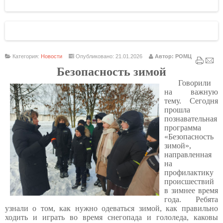
Категория:
Новости
Опубликовано: 21.01.2026
Автор: РОМЦ
Безопасность зимой
Говорили
на важную
тему.
Сегодня
прошла
п
ознавательная
программа
«Безопасность
зимой»
,
направленн
ая
на
профилактику
происшествий
в зимнее время
года.
Р
ебята
узнали о том, как нужно одеваться зимой, как правильно
ходить и играть во время снегопада и гололеда, каковы