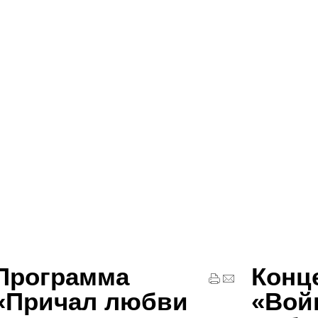
Программа
Конц
«Причал любви
«Вой