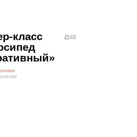
ер-класс
осипед
ративный»
еогалерея
24.05.2023