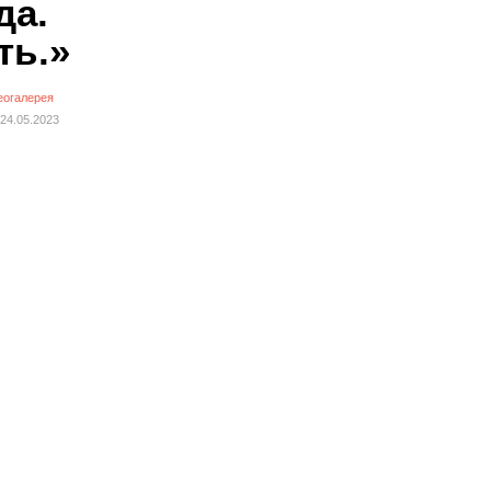
да.
ть.»
еогалерея
24.05.2023