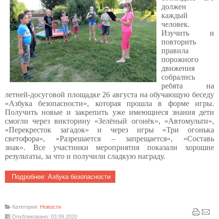
должен
каждый
человек.
Изучить и
повторить
правила
порожного
движения
собрались
ребята на
летней-досуговой площадке 26 августа на обучающую беседу
«Азбука безопасности», которая прошла в форме игры.
Получить новые и закрепить уже имеющиеся знания дети
смогли через викторину «Зелёный огонёк», «Автомульти»,
«Перекресток загадок» и через игры «Три огонька
светофора», «Разрешается – запрещается», «Составь
знак».
Все участники мероприятия показали хорошие
результаты, за что и получили сладкую награду.
Подробнее: Азбука безопасности
Категория:
Новости
Опубликовано: 03.09.2020