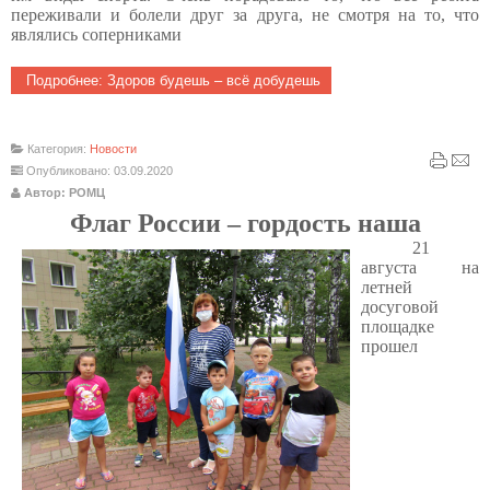
переживали и болели друг за друга, не смотря на то, что
являлись соперниками
Подробнее: Здоров будешь – всё добудешь
Категория:
Новости
Опубликовано: 03.09.2020
Автор: РОМЦ
Флаг России – гордость наша
21
августа на
летней
досуговой
площадке
прошел