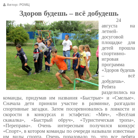
Автор: РОМЦ
Здоров будешь – всё добудешь
24
августа на
летней-
досуговой
площадке для
детей прошла
спортивно-
игровая
программа
«Здоров будешь
– всё
добудешь».
Ребята
разделились на
команды, придумав им названия «Быстрые» и «Смелые».
Сначала дети приняли участие в разминке, разгадали
спортивные загадки. Затем посоревновались в ловкости и
скорости в конкурсах и эстафетах: «Мяч», «Весёлая
скакалка», «Быстрый обруч», «Туристическая тропа»,
«Переправа». Очень интересным получился конкурс
«Спорт», в котором команды по очереди называли известные
им виды спорта. Очень порадовало то, что все ребята